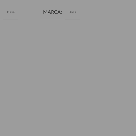
MARCA
MARCA
Basa
Basa
Ba