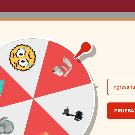
LOG
MARCAS
SOBRE NOSOTROS
CONTÁCTANOS
Basa – Botitop C
ML(4P)
PRUEBA 
S/
9.50