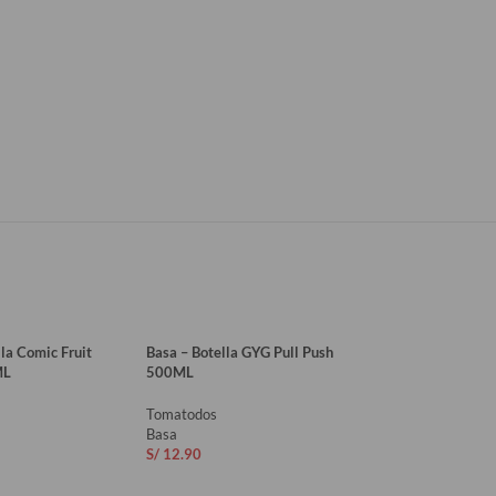
la Comic Fruit
Basa – Botella GYG Pull Push
Basa – Botella Shap
ML
500ML
720ML
Tomatodos
Tomatodos
Basa
Basa
S/
12.90
S/
29.90
AL CARRITO
AÑADIR AL CARRITO
AÑADIR AL CAR