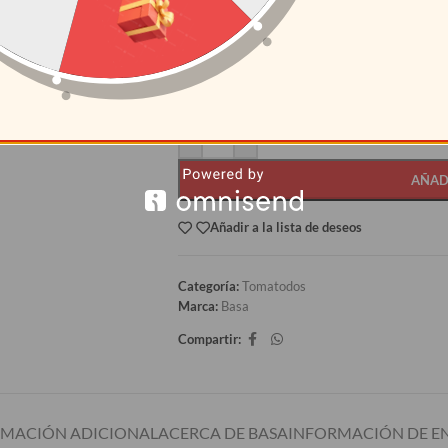
CANTIDAD
PRECI
12+
S/
8.08
AÑAD
Añadir a la lista de deseos
Categoría:
Tomatodos
Marca:
Basa
Compartir:
RMACIÓN ADICIONAL
ACERCA DE BASA
INFORMACIÓN DE E