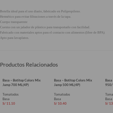
Botella ideal para el uso diario, fabricado en Polipropileno.
Hermético para evitar filtraciones a través de la tapa.
Cuerpo transparente
Cuenta con un jalador de plástico para transportarlo con facilidad.
Fabricado con materiales aptos para el contacto con alimentos (libre de BPA).
Apto para lavaplatos.
Productos Relacionados
Basa – Botitop Colors Mix
Basa – Botitop Colors Mix
Basa 
Jamp 700 ML(4P)
Jamp 500 ML(4P)
950/
Tomatodos
Tomatodos
Toma
Basa
Basa
Basa
S/
11.10
S/
10.40
S/
13
AÑADIR AL CARRITO
AÑADIR AL CARRITO
AÑ