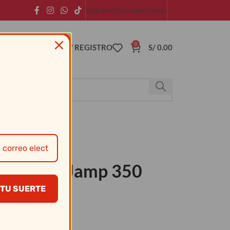
SUSCRÍBETE
CONTÁCTANOS
0
ACCESO / REGISTRO
S/
0.00
olors Mix Jamp 350
TU SUERTE