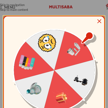
Skip to navigation
MENÚ
Skip to main content