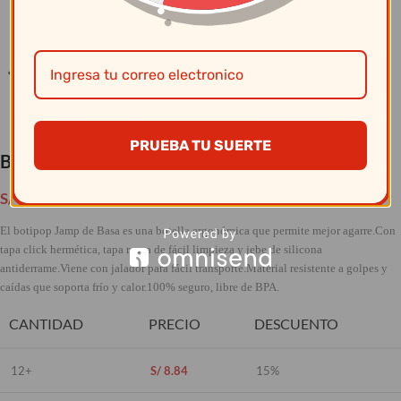
Clic para ampliar
PRUEBA TU SUERTE
Basa – Botitop Colors Mix Jamp 500 ML(4P)
S/
10.40
El botipop Jamp de Basa es una botella ergonómica que permite mejor agarre.Con
tapa click hermética, tapa rosca de fácil limpieza y jebe de silicona
antiderrame.Viene con jalador para fácil transporte.Material resistente a golpes y
caídas que soporta frío y calor.100% seguro, libre de BPA.
CANTIDAD
PRECIO
DESCUENTO
12+
S/
8.84
15%