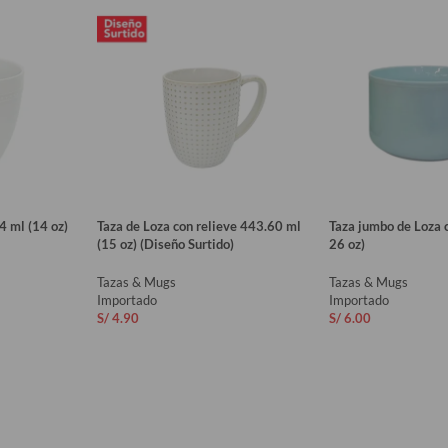
4 ml (14 oz)
Taza de Loza con relieve 443.60 ml
Taza jumbo de Loza 
(15 oz) (Diseño Surtido)
26 oz)
Tazas & Mugs
Tazas & Mugs
Importado
Importado
S/
4.90
S/
6.00
O
AÑADIR AL CARRITO
AÑADIR AL CAR