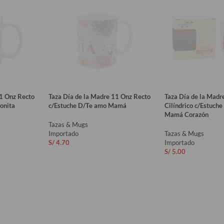
11 Onz Recto
Taza Día de la Madre 11 Onz Recto
Taza Día de la Madr
onita
c/Estuche D/Te amo Mamá
Cilíndrico c/Estuche
Mamá Corazón
Tazas & Mugs
Importado
Tazas & Mugs
S/
4.70
Importado
S/
5.00
O
AÑADIR AL CARRITO
AÑADIR AL CAR