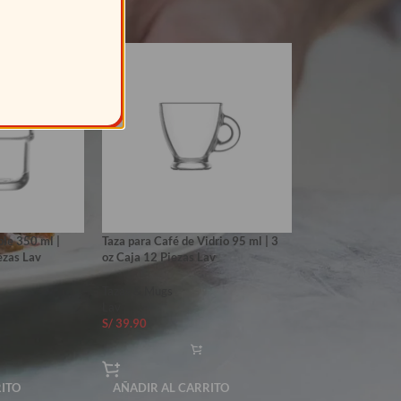
ble 350 ml |
Taza para Café de Vidrio 95 ml | 3
ezas Lav
oz Caja 12 Piezas Lav
Tazas & Mugs
Lav
S/
39.90
RITO
AÑADIR AL CARRITO