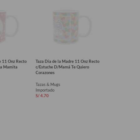
e 11 Onz Recto
Taza Día de la Madre 11 Onz Recto
Día Mamita
c/Estuche D/Mamá Te Quiero
Corazones
Tazas & Mugs
Importado
S/
4.70
RITO
AÑADIR AL CARRITO