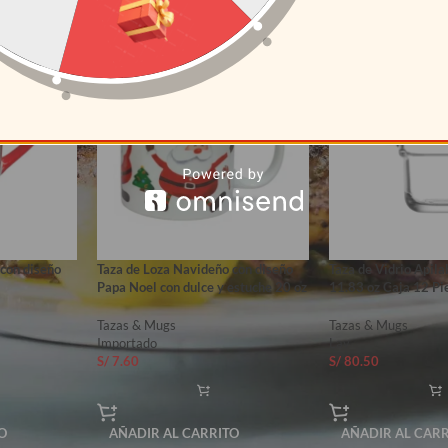
con diseño
Taza de Loza Navideño con diseño
Taza de Vidrio Apila
Papa Noel con dulce y estuche 20 oz
11.83 oz Caja 12 Pi
Tazas & Mugs
Tazas & Mugs
Importado
Lav
S/
7.60
S/
80.50
O
AÑADIR AL CARRITO
AÑADIR AL CAR