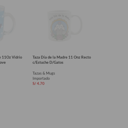
e 11Oz Vidrio
Taza Día de la Madre 11 Onz Recto
Love
c/Estuche D/Gatos
Tazas & Mugs
Importado
S/
4.70
RITO
AÑADIR AL CARRITO