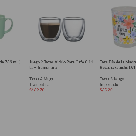
de 769 ml (
Juego 2 Tazas Vidrio Para Cafe 0.11
Taza Día de la Madr
Lt – Tramontina
Recto c/Estuche D/
Tazas & Mugs
Tazas & Mugs
Tramontina
Importado
S/
69.70
S/
5.20
O
AÑADIR AL CARRITO
AÑADIR AL CAR