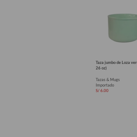
Taza jumbo de Loza ver
26 oz)
Tazas & Mugs
Importado
S/
6.00
AÑADIR AL CARRIT