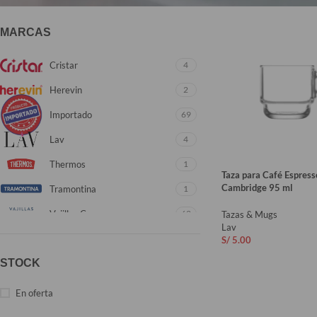
MARCAS
Cristar
4
Herevin
2
Importado
69
Lav
4
Thermos
1
Taza para Café Espress
Cambridge 95 ml
Tramontina
1
Vajillas Corona
62
Tazas & Mugs
Lav
S/
5.00
STOCK
AÑADIR AL CARRIT
En oferta