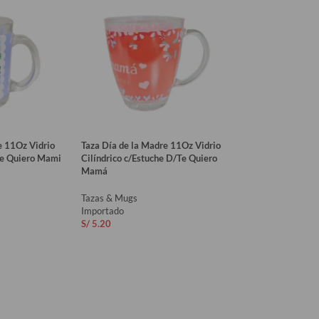
e 11Oz Vidrio
Taza Día de la Madre 11Oz Vidrio
Te Quiero Mami
Cilíndrico c/Estuche D/Te Quiero
Mamá
Tazas & Mugs
Importado
S/
5.20
RITO
AÑADIR AL CARRITO