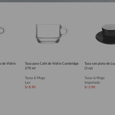
o de Vidrio
Taza para Café de Vidrio Cambridge
Taza con plato de L
270 ml
(3 oz)
Tazas & Mugs
Tazas & Mugs
Lav
Importado
S/
8.90
S/
3.90
O
AÑADIR AL CARRITO
AÑADIR AL CAR