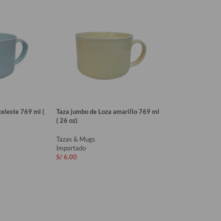
celeste 769 ml (
Taza jumbo de Loza amarillo 769 ml
( 26 oz)
Tazas & Mugs
Importado
S/
6.00
RITO
AÑADIR AL CARRITO