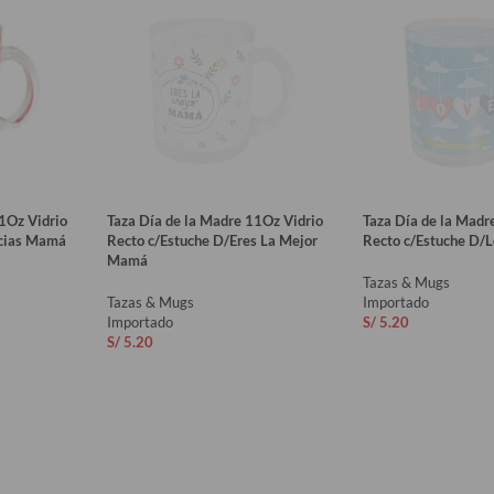
1Oz Vidrio
Taza Día de la Madre 11Oz Vidrio
Taza Día de la Madr
acias Mamá
Recto c/Estuche D/Eres La Mejor
Recto c/Estuche D/
Mamá
Tazas & Mugs
Tazas & Mugs
Importado
Importado
S/
5.20
S/
5.20
O
AÑADIR AL CAR
AÑADIR AL CARRITO