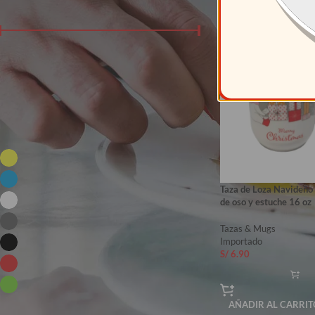
FILTRAR PRODUCTOS POR PRECIO
Precio:
S/ 0
—
S/ 330
FILTRAR
COLORES DISPONIBLES
Amarillo
2
Azul
2
Taza de Loza Navideño 
Blanco
16
de oso y estuche 16 oz
Gris
3
Tazas & Mugs
Importado
Negro
4
S/
6.90
Rojo
3
Verde
5
AÑADIR AL CARRIT