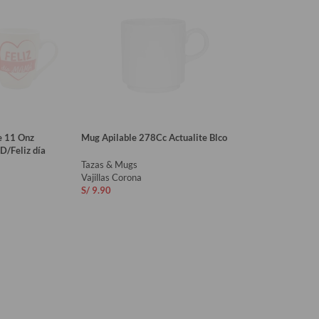
e 11 Onz
Mug Apilable 278Cc Actualite Blco
 D/Feliz día
Tazas & Mugs
Vajillas Corona
S/
9.90
AÑADIR AL CARRITO
RITO