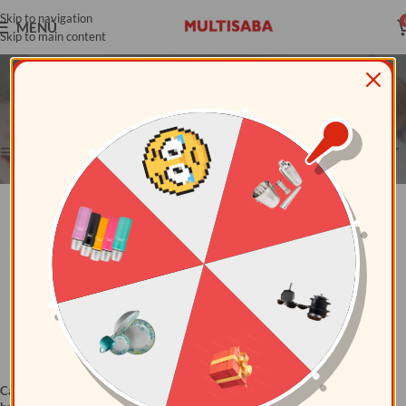
Skip to navigation
MENÚ
Skip to main content
Cacerolas
Categorías
Mostrando los 5 resultados
Ver barra lateral
Cacerola Redonda de vidrio
Cacerola Redonda de vidrio