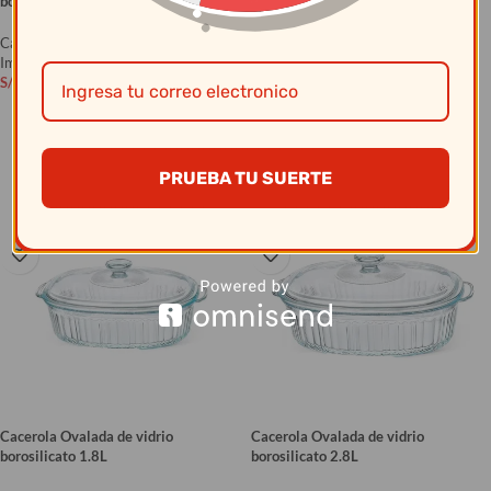
borosilicato 1.6L
borosilicato 2.4L
Cacerolas
Cacerolas
Importado
Importado
S/
22.90
S/
29.50
AÑADIR AL CARRITO
AÑADIR AL CARRITO
PRUEBA TU SUERTE
Cacerola Ovalada de vidrio
Cacerola Ovalada de vidrio
borosilicato 1.8L
borosilicato 2.8L