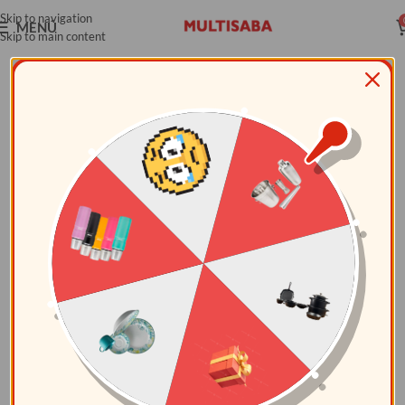
Skip to navigation
MENÚ
Skip to main content