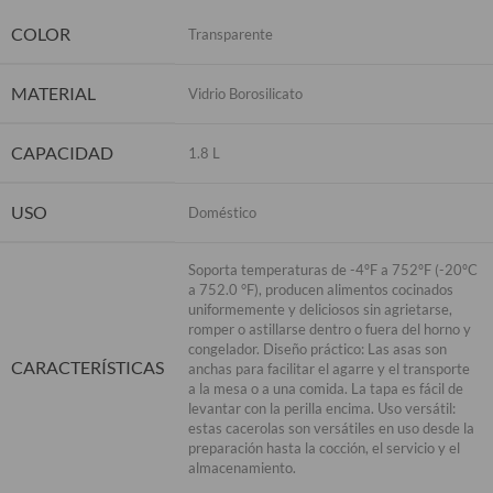
COLOR
Transparente
MATERIAL
Vidrio Borosilicato
CAPACIDAD
1.8 L
USO
Doméstico
Soporta temperaturas de -4ºF a 752ºF (-20ºC
a 752.0 °F), producen alimentos cocinados
uniformemente y deliciosos sin agrietarse,
romper o astillarse dentro o fuera del horno y
congelador. Diseño práctico: Las asas son
CARACTERÍSTICAS
anchas para facilitar el agarre y el transporte
a la mesa o a una comida. La tapa es fácil de
levantar con la perilla encima. Uso versátil:
estas cacerolas son versátiles en uso desde la
preparación hasta la cocción, el servicio y el
almacenamiento.