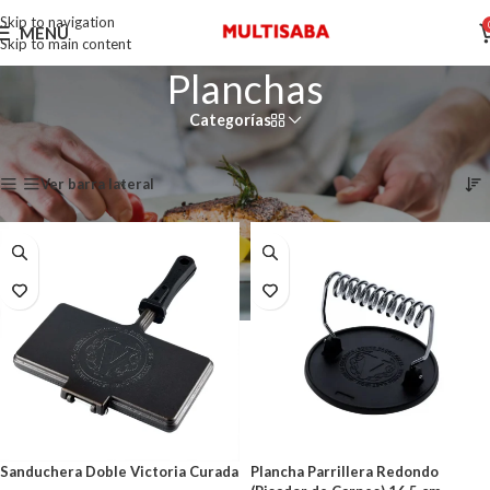
Skip to navigation
MENÚ
Skip to main content
Planchas
Categorías
Mostrando 17–19 de 19 resultados
Ver barra lateral
Sanduchera Doble Victoria Curada
Plancha Parrillera Redondo