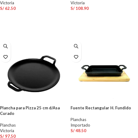
Victoria
Victoria
S/
62.50
S/
108.90
AÑADIR AL CARRITO
AÑADIR AL CARRITO
Plancha para Pizza 25 cm d/Asa
Fuente Rectangular H. Fundido
Curado
Planchas
Planchas
Importado
Victoria
S/
48.50
S/
97.50