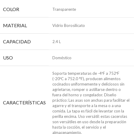
COLOR
Transparente
MATERIAL
Vidrio Borosilicato
CAPACIDAD
2.4 L
USO
Doméstico
Soporta temperaturas de -4ºF a 752ºF
(-20ºC a 752.0 °F), producen alimentos
cocinados uniformemente y deliciosos sin
agrietarse, romper o astillarse dentro o
fuera del horno y congelador. Diseño
práctico: Las asas son anchas para facilitar el
CARACTERÍSTICAS
agarre y el transporte a la mesa o a una
comida. La tapa es fácil de levantar con la
perilla encima. Uso versátil: estas cacerolas
son versátiles en uso desde la preparación
hasta la cocción, el servicio y el
almacenamiento.