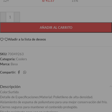
12+
S/
41.57
15%
AÑADIR AL CARRITO
Añadir a la lista de deseos
SKU:
70049263
Categoría:
Coolers
Marca:
Basa
Compartir:
Descripción
Color:
Surtido
Detalle de Especificaciones:
Material: Polietileno de alta densidad.
Aislamiento de espuma de poliuretano para una mejor conservación del frío.
Cierres seguros para mantener el contenido protegido.
Diseño resistente para uso en exteriores.