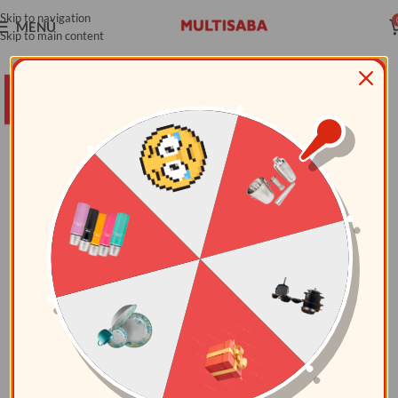
Skip to navigation
MENÚ
Skip to main content