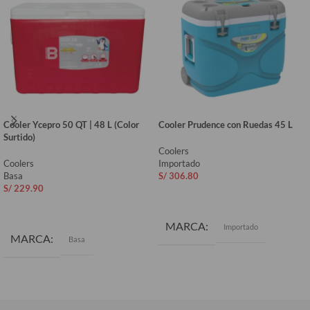
Cooler Ycepro 50 QT | 48 L (Color
Cooler Prudence con Ruedas 45 L
Surtido)
Coolers
Coolers
Importado
Basa
S/
306.80
S/
229.90
AÑADIR AL CARRITO
AÑADIR AL CARRITO
MARCA
Importado
MARCA
Basa