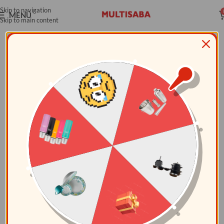
Skip to navigation
MENÚ
Skip to main content