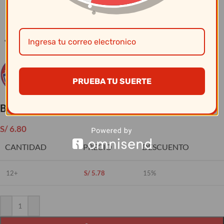
Clic para ampliar
PRUEBA TU SUERTE
Bolo Pequeño Parma Bormioli
S/
6.80
CANTIDAD
PRECIO
DESCUENTO
12+
S/
5.78
15%