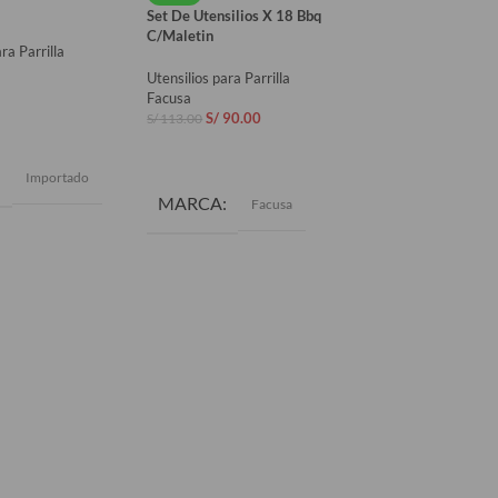
Set De Utensilios X 18 Bbq
Utensilios para Parr
C/Maletin
ra Parrilla
Facusa
S/
45.80
Utensilios para Parrilla
Facusa
AÑADIR AL CAR
S/
90.00
S/
113.00
AL CARRITO
AÑADIR AL CARRITO
MARCA
Fa
Importado
MARCA
Facusa