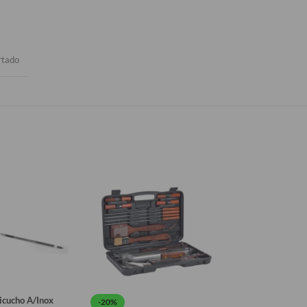
rtado
icucho A/Inox
Jgo De Utensilios 
-20%