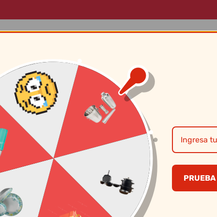
LOG
MARCAS
SOBRE NOSOTROS
CONTÁCTANOS
Brocha Para Bbq
PRUEBA 
S/
3.90