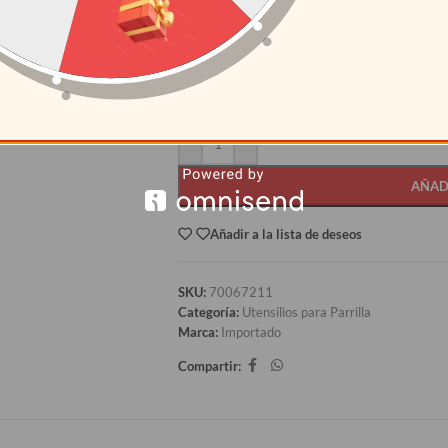
CANTIDAD
PRECI
12+
S/
3.32
AÑAD
Añadir a la lista de deseos
SKU:
70067211
Categoría:
Utensilios para Parrilla
Marca:
Importado
Compartir: