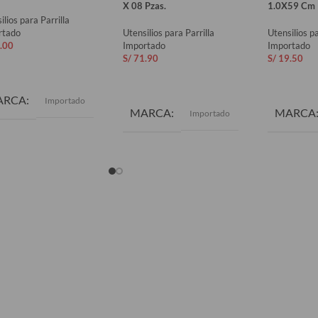
X 08 Pzas.
1.0X59 Cm
ilios para Parrilla
rtado
Utensilios para Parrilla
Utensilios pa
.00
Importado
Importado
S/
71.90
S/
19.50
ADIR AL CARRITO
AÑADIR AL CARRITO
AÑADIR 
ARCA
Importado
MARCA
MARCA
Importado