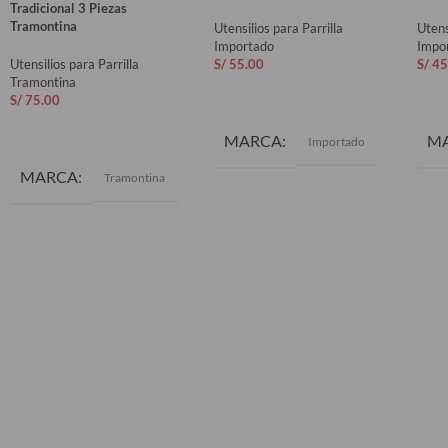
Tradicional 3 Piezas
Tramontina
Utensilios para Parrilla
Utens
Importado
Impo
Utensilios para Parrilla
S/
55.00
S/
45
Tramontina
AÑADIR AL CARRITO
AÑ
S/
75.00
AÑADIR AL CARRITO
MARCA
M
Importado
MARCA
Tramontina