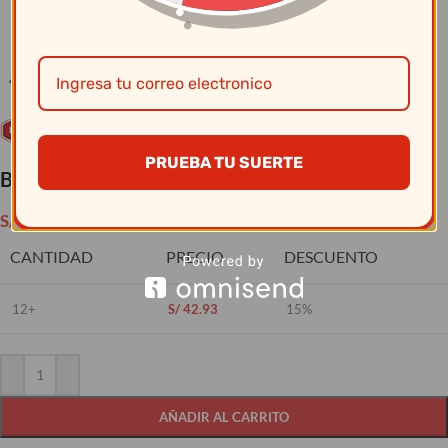
Clic para ampliar
PRUEBA TU SUERTE
Buzón Rectangular N#80 C/Tapa Vaivén
S/
50.50
CANTIDAD
PRECIO
DESCUENTO
12+
S/
42.93
15%
AÑADIR AL CARRITO