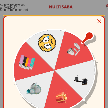
Skip to navigation
MENÚ
Skip to main content