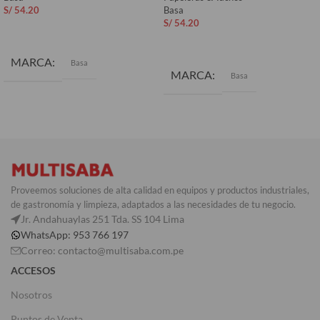
S/
54.20
Basa
S/
54.20
AÑADIR AL CARRITO
AÑADIR AL CARRITO
MARCA
Basa
MARCA
Basa
COLOR
Azul
Proveemos soluciones de alta calidad en equipos y productos industriales,
de gastronomía y limpieza, adaptados a las necesidades de tu negocio.
Jr. Andahuaylas 251 Tda. SS 104 Lima
WhatsApp: 953 766 197
Correo: contacto@multisaba.com.pe
ACCESOS
Nosotros
Puntos de Venta