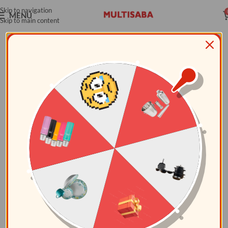
Skip to navigation
MENÚ
Skip to main content