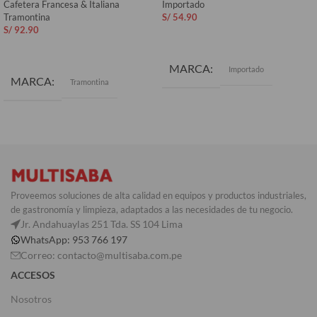
Cafetera Francesa & Italiana
Importado
Tramontina
S/
54.90
S/
92.90
AÑADIR AL CARRITO
AÑADIR AL CARRITO
MARCA
Importado
MARCA
Tramontina
Proveemos soluciones de alta calidad en equipos y productos industriales,
de gastronomía y limpieza, adaptados a las necesidades de tu negocio.
Jr. Andahuaylas 251 Tda. SS 104 Lima
WhatsApp: 953 766 197
Correo: contacto@multisaba.com.pe
ACCESOS
Nosotros