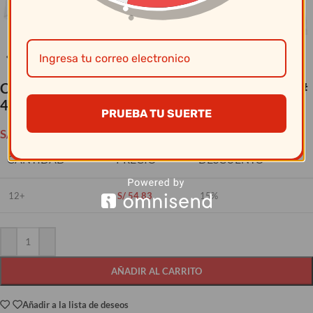
Clic para ampliar
Circle Glass – Set X 8 Vasos 15.75 Oz Blocks Set #
40205
PRUEBA TU SUERTE
S/
64.50
CANTIDAD
PRECIO
DESCUENTO
12+
S/
54.83
15%
AÑADIR AL CARRITO
Añadir a la lista de deseos