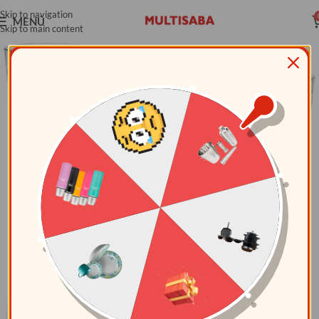
Skip to navigation
MENÚ
Skip to main content