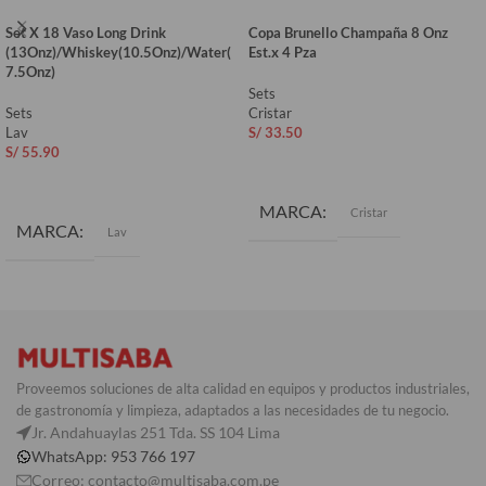
Set X 18 Vaso Long Drink
Copa Brunello Champaña 8 Onz
(13Onz)/Whiskey(10.5Onz)/Water(
Est.x 4 Pza
7.5Onz)
Sets
Sets
Cristar
Lav
S/
33.50
S/
55.90
AÑADIR AL CARRITO
AÑADIR AL CARRITO
MARCA
Cristar
MARCA
Lav
Proveemos soluciones de alta calidad en equipos y productos industriales,
de gastronomía y limpieza, adaptados a las necesidades de tu negocio.
Jr. Andahuaylas 251 Tda. SS 104 Lima
WhatsApp: 953 766 197
Correo: contacto@multisaba.com.pe