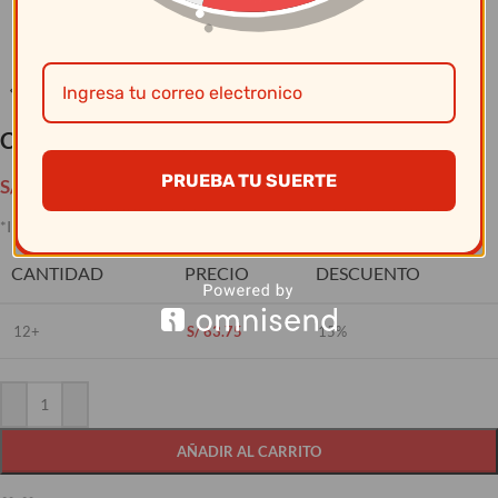
Clic para ampliar
Colador Bouillon 10″ acero inox.
PRUEBA TU SUERTE
S/
75.00
*Imagen referencial del producto
CANTIDAD
PRECIO
DESCUENTO
12+
S/
63.75
15%
AÑADIR AL CARRITO