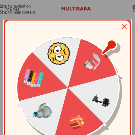
Skip to navigation
MENÚ
Skip to main content