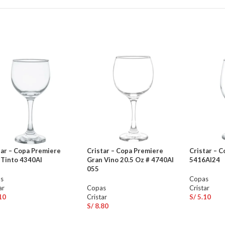
tar – Copa Premiere
Cristar – Copa Premiere
Cristar – C
 Tinto 4340Al
Gran Vino 20.5 Oz # 4740Al
5416Al24
055
s
Copas
ar
Copas
Cristar
10
Cristar
S/
5.10
S/
8.80
ADIR AL CARRITO
AÑADIR 
AÑADIR AL CARRITO