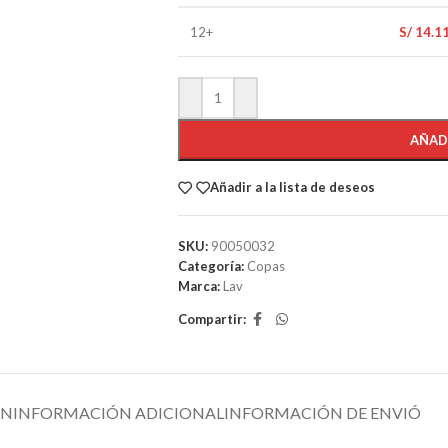
12+
S/
14.1
AÑAD
Añadir a la lista de deseos
SKU:
90050032
Categoría:
Copas
Marca:
Lav
Compartir:
ÓN
INFORMACIÓN ADICIONAL
INFORMACIÓN DE ENVIÓ