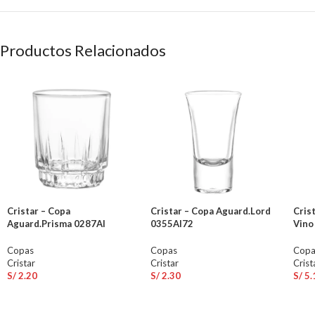
Productos Relacionados
Cristar – Copa
Cristar – Copa Aguard.Lord
Cris
Aguard.Prisma 0287Al
0355Al72
Vino
Copas
Copas
Copa
Cristar
Cristar
Crist
S/
2.20
S/
2.30
S/
5.
AÑADIR AL CARRITO
AÑADIR AL CARRITO
AÑ