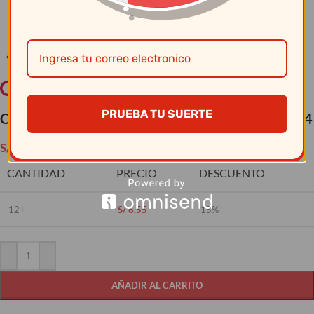
Clic para ampliar
PRUEBA TU SUERTE
Cristar – Copa Rioja Gran Vino 20.75 Oz 5420Al24
S/
7.70
CANTIDAD
PRECIO
DESCUENTO
12+
S/
6.55
15%
AÑADIR AL CARRITO