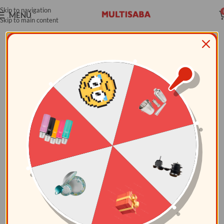
Skip to navigation
MENÚ
Skip to main content