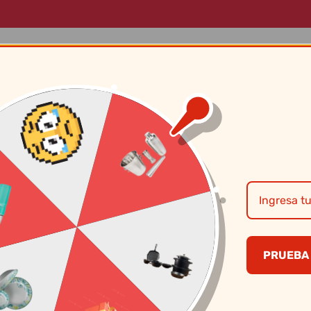
LOG
MARCAS
SOBRE NOSOTROS
CONTÁCTANOS
Cristar – Jarro L
PRUEBA 
S/
4.20
CANTIDAD
PRECI