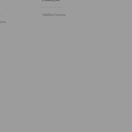
MARCA
Vajillas Corona
Vajillas Corona
rona