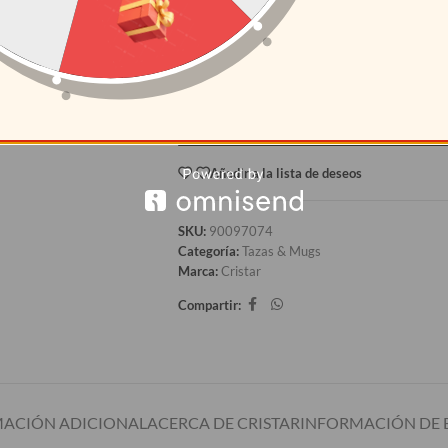
12+
S/
3.57
AÑAD
Añadir a la lista de deseos
SKU:
90097074
Categoría:
Tazas & Mugs
Marca:
Cristar
Compartir:
ACIÓN ADICIONAL
ACERCA DE CRISTAR
INFORMACIÓN DE 