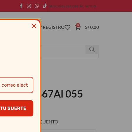
SUSCRÍBETE
CONTÁCTANOS
0
ACCESO / REGISTRO
S/
0.00
ondon # 0367Al 055
TU SUERTE
O
DESCUENTO