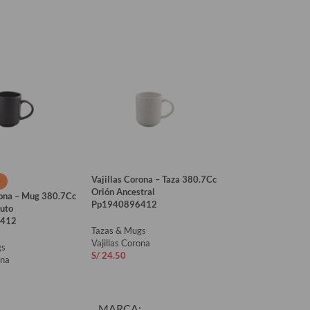
Vajillas Corona – Taza 380.7Cc
O
AGOTADO
Orión Ancestral
rona – Mug 380.7Cc
Vajillas Corona –
Pp1940896412
luto
Color Moon Reacti
412
Tazas & Mugs
Tazas & Mugs
Vajillas Corona
gs
Vajillas Corona
S/
24.50
ona
S/
20.90
AÑADIR AL CARRITO
LEER MÁS
S
MARCA