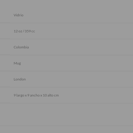
Vidrio
12 oz / 359 cc
Colombia
Mug
London
9 largo x 9 ancho x 10 alto cm