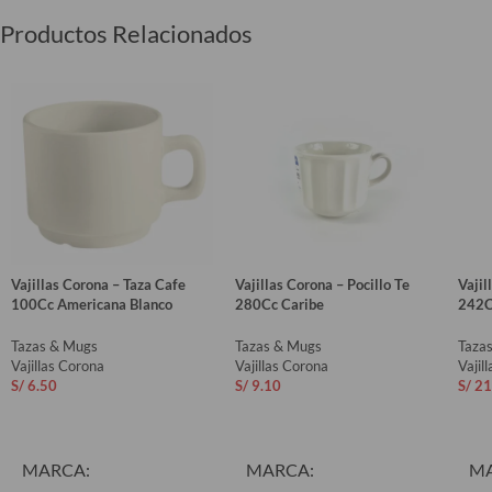
Productos Relacionados
Vajillas Corona – Taza Cafe
Vajillas Corona – Pocillo Te
Vajil
100Cc Americana Blanco
280Cc Caribe
242C
Tazas & Mugs
Tazas & Mugs
Taza
Vajillas Corona
Vajillas Corona
Vajil
S/
6.50
S/
9.10
S/
21
AÑADIR AL CARRITO
AÑADIR AL CARRITO
AÑ
MARCA
MARCA
M