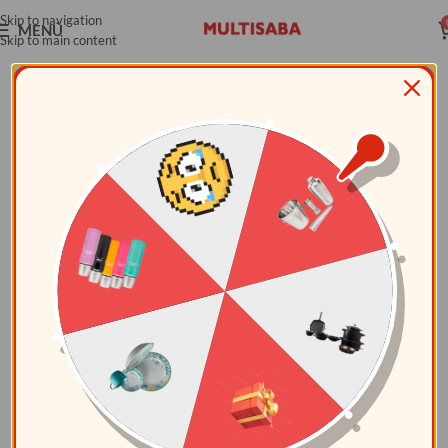
Skip to navigation
MENÚ
Skip to main content