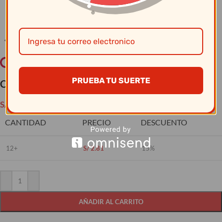
Clic para ampliar
PRUEBA TU SUERTE
Cristar – Vaso Lisboa Rocks 11.5 Oz 0377Al
S/
3.30
CANTIDAD
PRECIO
DESCUENTO
12+
S/
2.81
15%
AÑADIR AL CARRITO