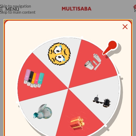
Skip to navigation
MENÚ
Skip to main content