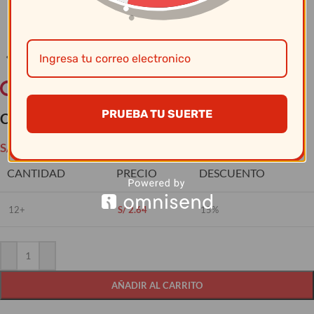
Clic para ampliar
PRUEBA TU SUERTE
Cristar – Vaso Vivaldi Rocks 0105Al
S/
3.10
CANTIDAD
PRECIO
DESCUENTO
12+
S/
2.64
15%
AÑADIR AL CARRITO