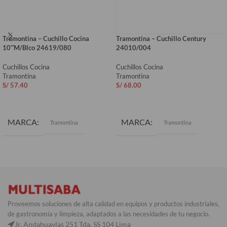
Tramontina – Cuchillo Cocina
Tramontina – Cuchillo Century
10″M/Blco 24619/080
24010/004
Cuchillos Cocina
Cuchillos Cocina
Tramontina
Tramontina
S/
57.40
S/
68.00
AÑADIR AL CARRITO
AÑADIR AL CARRITO
MARCA
MARCA
Tramontina
Tramontina
COLOR
Blanco
Proveemos soluciones de alta calidad en equipos y productos industriales,
de gastronomía y limpieza, adaptados a las necesidades de tu negocio.
Jr. Andahuaylas 251 Tda. SS 104 Lima