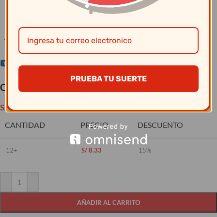
Clic para ampliar
PRUEBA TU SUERTE
Cuchillo Chuletero 4 Polywood – Tramontina
S/
9.80
CANTIDAD
PRECIO
DESCUENTO
12+
S/
8.33
15%
AÑADIR AL CARRITO