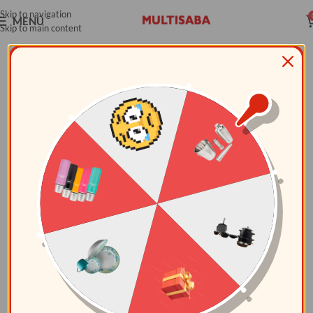
Skip to navigation
MENÚ
Skip to main content