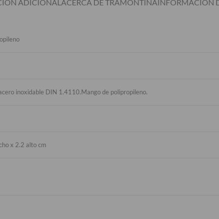
IÓN ADICIONAL
ACERCA DE TRAMONTINA
INFORMACIÓN D
opileno
 acero inoxidable DIN 1.4110.Mango de polipropileno.
cho x 2.2 alto cm