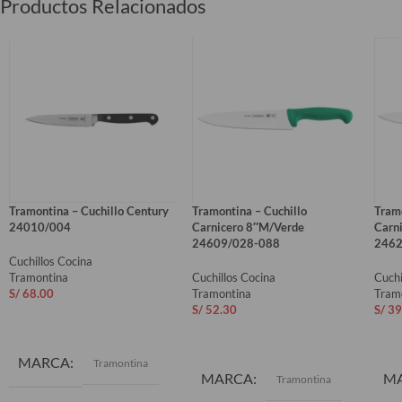
Productos Relacionados
Tramontina – Cuchillo Century
Tramontina – Cuchillo
Tramo
24010/004
Carnicero 8″M/Verde
Carn
24609/028-088
2462
Cuchillos Cocina
Tramontina
Cuchillos Cocina
Cuchi
S/
68.00
Tramontina
Tram
S/
52.30
S/
39
AÑADIR AL CARRITO
AÑADIR AL CARRITO
AÑ
MARCA
Tramontina
MARCA
M
Tramontina