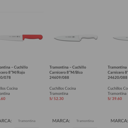
ntina – Cuchillo
Tramontina – Cuchillo
Tramontina 
icero 8″M/Rojo
Carnicero 8″M/Blco
Carnicero 8
0/078
24609/088
24620/088
llos Cocina
Cuchillos Cocina
Cuchillos Co
ontina
Tramontina
Tramontina
.60
S/
52.30
S/
39.60
ADIR AL CARRITO
AÑADIR AL CARRITO
AÑADIR 
ARCA
MARCA
MARCA
Tramontina
Tramontina