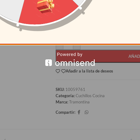
CANTIDAD
PRECI
12+
S/
23.38
AÑAD
Añadir a la lista de deseos
SKU:
10059761
Categoría:
Cuchillos Cocina
Marca:
Tramontina
Compartir: