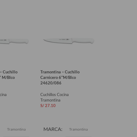
– Cuchillo
Tramontina – Cuchillo
Tramontina – Cuchi
″ M/Blco
Carnicero 6″M/Blco
Carnicero 6″M/Blc
24620/086
24609/086
cina
Cuchillos Cocina
Cuchillos Cocina
Tramontina
Tramontina
S/
27.10
S/
46.90
AL CARRITO
AÑADIR AL CARRITO
AÑADIR AL CAR
MARCA
MARCA
Tramontina
Tramontina
Tr