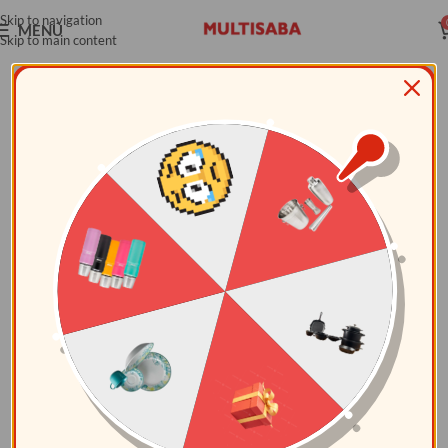
Skip to navigation
MENÚ
Skip to main content