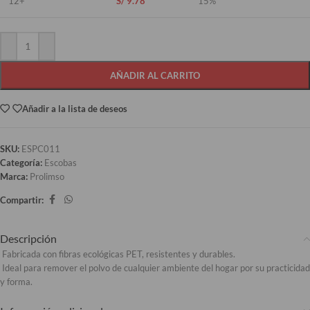
12+
S/
9.78
15%
AÑADIR AL CARRITO
Añadir a la lista de deseos
SKU:
ESPC011
Categoría:
Escobas
Marca:
Prolimso
Compartir:
Descripción
Fabricada con fibras ecológicas PET, resistentes y durables.
Ideal para remover el polvo de cualquier ambiente del hogar por su practicidad
y forma.