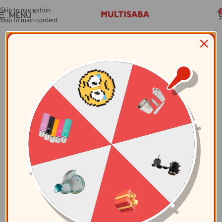
Skip to navigation
MENÚ
Skip to main content