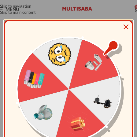
Skip to navigation
MENÚ
Skip to main content