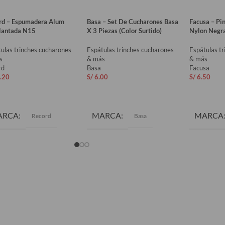
rd – Espumadera Alum
Basa – Set De Cucharones Basa
Facusa – Pi
llantada N15
X 3 Piezas (Color Surtido)
Nylon Negr
ulas trinches cucharones
Espátulas trinches cucharones
Espátulas t
s
& más
& más
rd
Basa
Facusa
.20
S/
6.00
S/
6.50
ADIR AL CARRITO
AÑADIR AL CARRITO
AÑADIR 
ARCA
MARCA
MARCA
Record
Basa