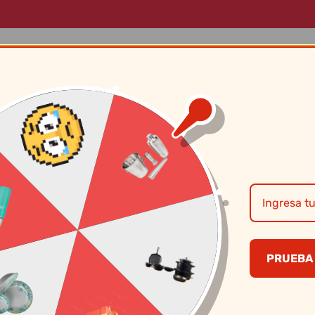
LOG
MARCAS
SOBRE NOSOTROS
CONTÁCTANOS
Espatula Bc6 M/P
PRUEBA 
S/
3.90
CANTIDAD
PRECI