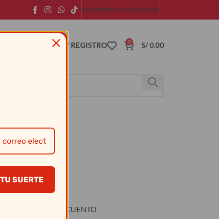
SUSCRÍBETE
CONTÁCTANOS
0
ACCESO / REGISTRO
S/
0.00
 – Facusa
TU SUERTE
O
DESCUENTO