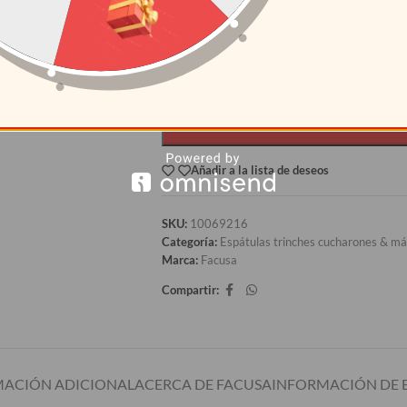
12+
S/
3.32
AÑAD
Añadir a la lista de deseos
SKU:
10069216
Categoría:
Espátulas trinches cucharones & má
Marca:
Facusa
Compartir:
ACIÓN ADICIONAL
ACERCA DE FACUSA
INFORMACIÓN DE 