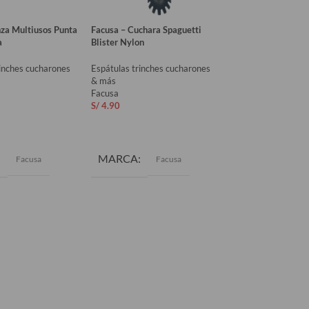
nza Multiusos Punta
Facusa – Cuchara Spaguetti
Facusa – Cucharon
a
Blister Nylon
Blister
rinches cucharones
Espátulas trinches cucharones
Espátulas trinches
& más
& más
Facusa
Facusa
S/
4.90
S/
4.90
AL CARRITO
AÑADIR AL CARRITO
AÑADIR AL CAR
MARCA
MARCA
Facusa
Facusa
Fa