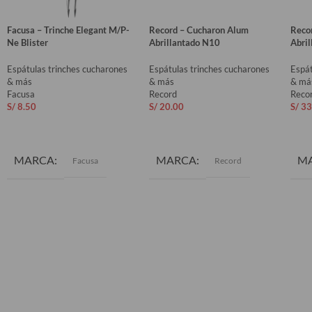
Facusa – Trinche Elegant M/P-
Record – Cucharon Alum
Reco
Ne Blister
Abrillantado N10
Abri
Espátulas trinches cucharones
Espátulas trinches cucharones
Espát
& más
& más
& má
Facusa
Record
Reco
S/
8.50
S/
20.00
S/
33
AÑADIR AL CARRITO
AÑADIR AL CARRITO
AÑ
MARCA
MARCA
M
Facusa
Record