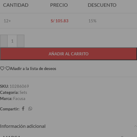
CANTIDAD
PRECIO
DESCUENTO
12+
S/
105.83
15%
AÑADIR AL CARRITO
Añadir a la lista de deseos
SKU:
10286069
Categoría:
Sets
Marca:
Facusa
Compartir:
Información adicional