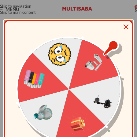
Skip to navigation
MENÚ
Skip to main content