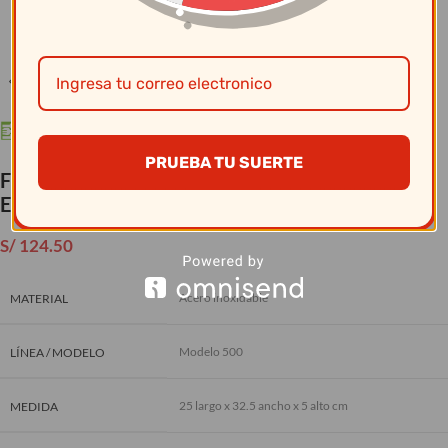
Clic para ampliar
PRUEBA TU SUERTE
Facusa – Cubiertos Mesa X 24 Mod.500
Est/Marron
S/
124.50
Acero inoxidable
MATERIAL
Modelo 500
LÍNEA / MODELO
25 largo x 32.5 ancho x 5 alto cm
MEDIDA