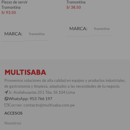
Piezas de servir
Tramontina
Tramontina
S/
38.50
S/
93.50
AÑADIR AL CARRITO
AÑADIR AL CARRITO
MARCA
Tramontina
MARCA
Tramontina
COLOR
Negro
Proveemos soluciones de alta calidad en equipos y productos industriales,
de gastronomía y limpieza, adaptados a las necesidades de tu negocio.
Jr. Andahuaylas 251 Tda. SS 104 Lima
WhatsApp: 953 766 197
Correo: contacto@multisaba.com.pe
ACCESOS
Nosotros