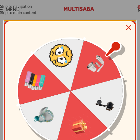
Skip to navigation
MENÚ
Skip to main content