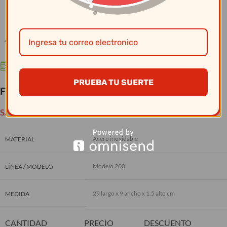
Clic para ampliar
PRUEBA TU SUERTE
Facusa – Cucharon S.Sopa Mod.200-19
S/
86.50
Acero inoxidable
MATERIAL
Modelo 200
LÍNEA / MODELO
29 largo x 9 ancho x 1.5 alto cm
MEDIDA
CANTIDAD
PRECIO
DESCUENTO