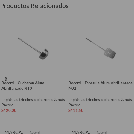
Productos Relacionados
Record – Cucharon Alum
Record – Espatula Alum Abrillantada
Abrillantado N10
N02
Espátulas trinches cucharones & más
Espátulas trinches cucharones & más
Record
Record
S/
20.00
S/
11.50
AÑADIR AL CARRITO
AÑADIR AL CARRITO
MARCA
MARCA
Record
Record