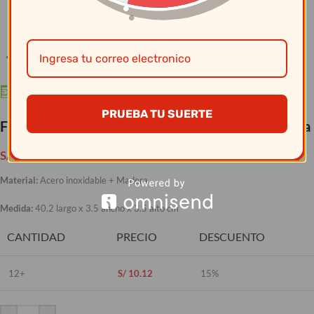
Clic para ampliar
PRUEBA TU SUERTE
Facusa – Trinche Acero M/Mad. P/Parrila Eh-2Upa
S/
11.90
Material:
Acero inoxidable + Madera
Medida:
40.2 largo x 3.5 ancho x 3.5 alto cm
CANTIDAD
PRECIO
DESCUENTO
12+
S/
10.12
15%