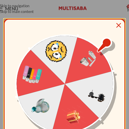
Skip to navigation
MENÚ
Skip to main content