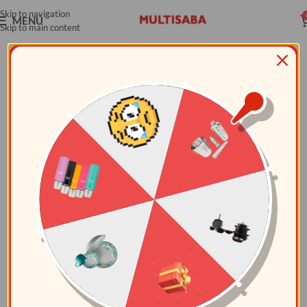
Skip to navigation
MENÚ
Skip to main content