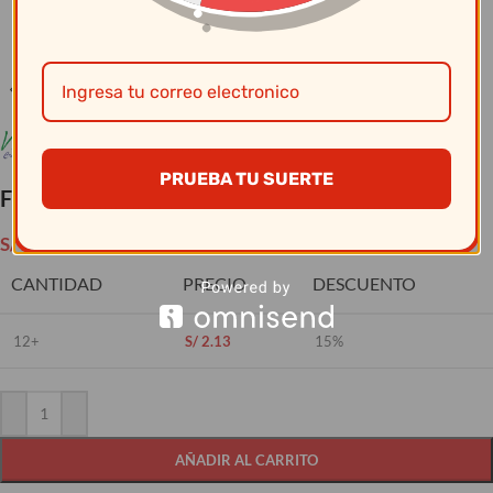
Clic para ampliar
PRUEBA TU SUERTE
Flanera Gelatinero Generico Liso 165 Ml
S/
2.50
CANTIDAD
PRECIO
DESCUENTO
12+
S/
2.13
15%
AÑADIR AL CARRITO