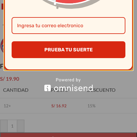
Clic para ampliar
PRUEBA TU SUERTE
Florero Recto 8 X 30 Cm
S/
19.90
CANTIDAD
PRECIO
DESCUENTO
12+
S/
16.92
15%