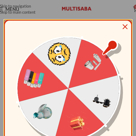
Skip to navigation
MENÚ
Skip to main content