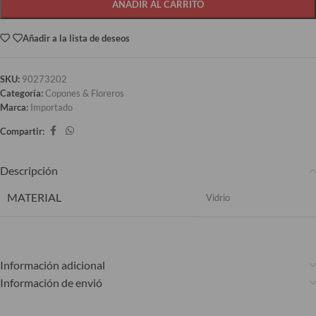
AÑADIR AL CARRITO
Añadir a la lista de deseos
SKU:
90273202
Categoría:
Copones & Floreros
Marca:
Importado
Compartir:
Descripción
MATERIAL
Vidrio
Información adicional
Información de envió