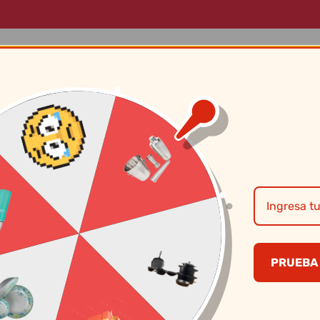
LOG
MARCAS
SOBRE NOSOTROS
CONTÁCTANOS
Jarra Bonita 4 Lt 
(Color surtido).
PRUEBA 
S/
9.50