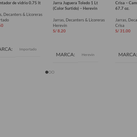
tador de vidrio 0.75 lt
Jarra Juguera Toledo 1 Lt
Crisa – Came
(Color Surtido) – Herevin
67.7 oz.
s, Decanters & Licoreras
rtado
Jarras, Decanters & Licoreras
Jarras, Deca
50
Herevin
Crisa
S/
8.20
S/
31.00
ADIR AL CARRITO
AÑADIR AL CARRITO
AÑADIR 
ARCA
Importado
MARCA
MARCA
Herevin