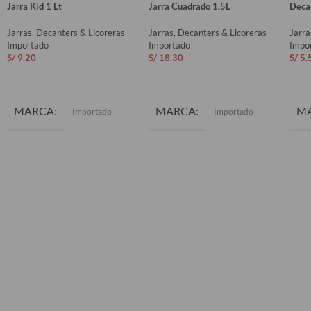
Jarra Kid 1 Lt
Jarra Cuadrado 1.5L
Decan
Jarras, Decanters & Licoreras
Jarras, Decanters & Licoreras
Jarra
Importado
Importado
Impo
S/
9.20
S/
18.30
S/
5.
AÑADIR AL CARRITO
AÑADIR AL CARRITO
AÑ
MARCA
MARCA
M
Importado
Importado