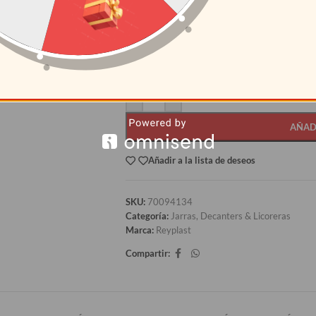
CANTIDAD
PRECI
12+
S/
8.08
AÑAD
Añadir a la lista de deseos
SKU:
70094134
Categoría:
Jarras, Decanters & Licoreras
Marca:
Reyplast
Compartir: