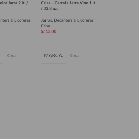
lot Jarra 2 lt. /
Crisa – Garrafa Jarra Vino 1 lt.
Crisa – Decantador
/ 33.8 oz.
oz.
nters & Licoreras
Jarras, Decanters & Licoreras
Jarras, Decanters &
Crisa
Crisa
S/
13.00
S/
14.20
AL CARRITO
AÑADIR AL CARRITO
AÑADIR AL CAR
MARCA
MARCA
Crisa
Crisa
Cri