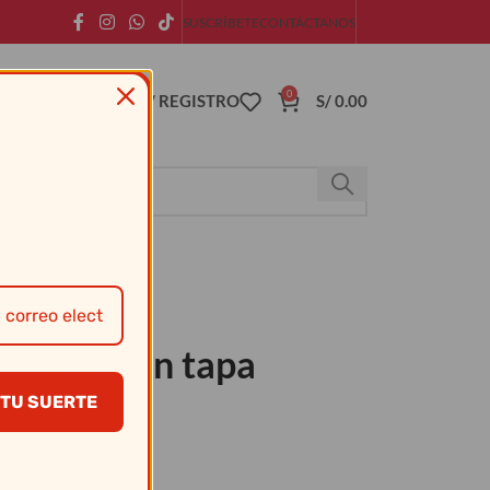
SUSCRÍBETE
CONTÁCTANOS
0
ACCESO / REGISTRO
S/
0.00
Transp. con tapa
TU SUERTE