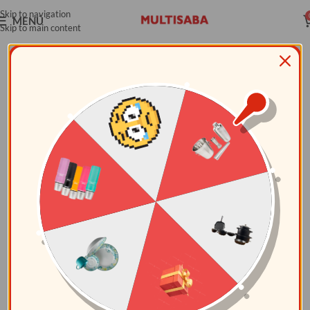
Skip to navigation
MENÚ
Skip to main content