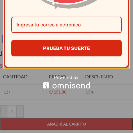
Clic para ampliar
PRUEBA TU SUERTE
JC Menajes – Paila Aluminio # 46
S/
178.00
CANTIDAD
PRECIO
DESCUENTO
12+
S/
151.30
15%
AÑADIR AL CARRITO