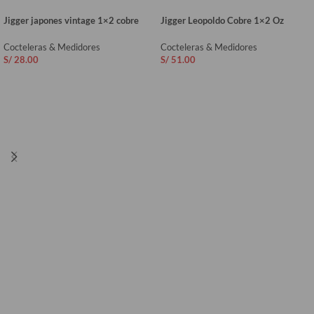
Jigger japones vintage 1×2 cobre
Jigger Leopoldo Cobre 1×2 Oz
Cocteleras & Medidores
Cocteleras & Medidores
S/
28.00
S/
51.00
AÑADIR AL CARRITO
AÑADIR AL CARRITO