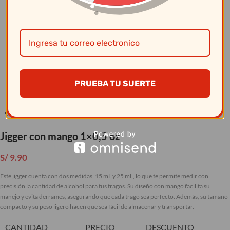
Clic para ampliar
PRUEBA TU SUERTE
Jigger con mango 1×0,5 oz
S/
9.90
Este jigger cuenta con dos medidas, 15 mL y 25 mL, lo que te permite medir con
precisión la cantidad de alcohol para tus tragos. Su diseño con mango facilita su
manejo y evita derrames, asegurando que cada trago sea perfecto. Además, su tamaño
compacto y su peso ligero hacen que sea fácil de almacenar y transportar.
CANTIDAD
PRECIO
DESCUENTO