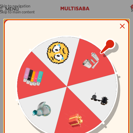
Skip to navigation
MENÚ
Skip to main content