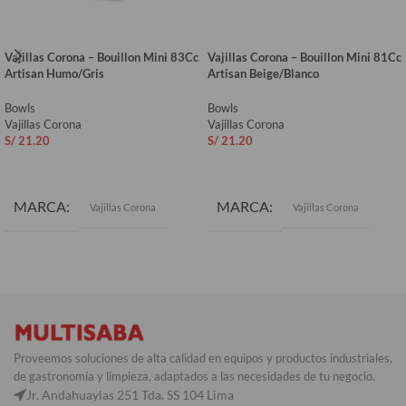
Vajillas Corona – Bouillon Mini 83Cc
Vajillas Corona – Bouillon Mini 81Cc
Artisan Humo/Gris
Artisan Beige/Blanco
Bowls
Bowls
Vajillas Corona
Vajillas Corona
S/
21.20
S/
21.20
AÑADIR AL CARRITO
AÑADIR AL CARRITO
MARCA
MARCA
Vajillas Corona
Vajillas Corona
Proveemos soluciones de alta calidad en equipos y productos industriales,
de gastronomía y limpieza, adaptados a las necesidades de tu negocio.
Jr. Andahuaylas 251 Tda. SS 104 Lima