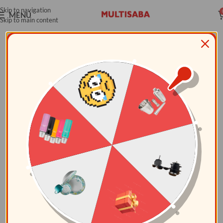
Skip to navigation
MENÚ
Skip to main content