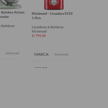
 Batidora Artisan
Kitchenaid – Batid
Kitchenaid – Licuadora K150
stacho
4.7Lts. Hibiscus
1.4Lts.
& Batidoras
Licuadoras & Batid
Licuadoras & Batidoras
Kitchenaid
Kitchenaid
S/
2,169.00
S/
799.00
AL CARRITO
AÑADIR AL CAR
AÑADIR AL CARRITO
MARCA
Kitchenaid
Kit
MARCA
Kitchenaid
COLOR
Rojo