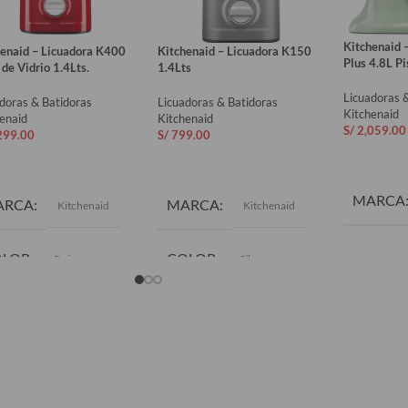
Kitchenaid –
henaid – Licuadora K400
Kitchenaid – Licuadora K150
Plus 4.8L Pi
 de Vidrio 1.4Lts.
1.4Lts
Licuadoras 
doras & Batidoras
Licuadoras & Batidoras
Kitchenaid
enaid
Kitchenaid
S/
2,059.00
299.00
S/
799.00
AÑADIR 
ADIR AL CARRITO
AÑADIR AL CARRITO
MARCA
ARCA
MARCA
Kitchenaid
Kitchenaid
OLOR
COLOR
Rojo
Silver