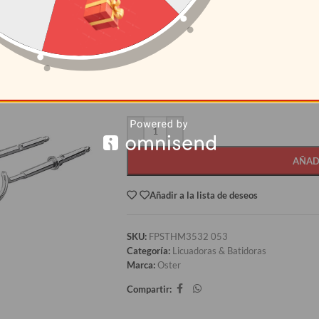
S/
109.50
CANTIDAD
PRECI
12+
S/
93.08
AÑAD
Añadir a la lista de deseos
SKU:
FPSTHM3532 053
Categoría:
Licuadoras & Batidoras
Marca:
Oster
Compartir: