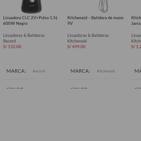
Licuadora Cl.C 2V+Pulso 1.5L
Kitchenaid – Batidora de mano
Kitc
600W Negro
9V
Jarra
Licuadoras & Batidoras
Licuadoras & Batidoras
Licua
Record
Kitchenaid
Kitch
S/
132.00
S/
499.00
S/
1,
AÑADIR AL CARRITO
AÑADIR AL CARRITO
AÑ
MARCA
MARCA
M
Record
Kitchenaid
COLOR
COLOR
C
Negro
Negro