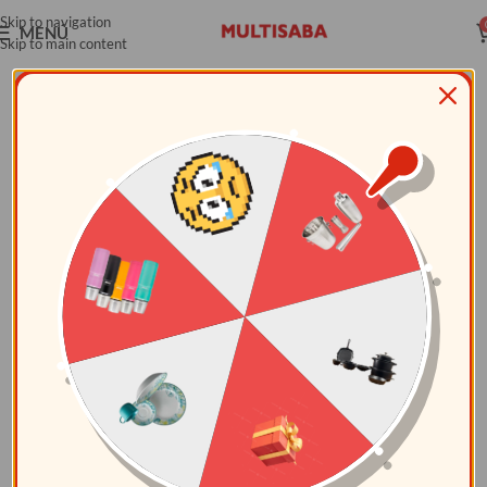
Skip to navigation
MENÚ
Skip to main content