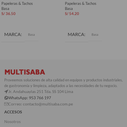
Papeleras & Tachos
Papeleras & Tachos
Basa
Basa
S/
36.50
S/
54.20
AÑADIR AL CARRITO
AÑADIR AL CARRITO
MARCA
MARCA
Basa
Basa
COLOR
Negro
Proveemos soluciones de alta calidad en equipos y productos industriales,
de gastronomía y limpieza, adaptados a las necesidades de tu negocio.
Jr. Andahuaylas 251 Tda. SS 104 Lima
WhatsApp: 953 766 197
Correo: contacto@multisaba.com.pe
ACCESOS
Nosotros