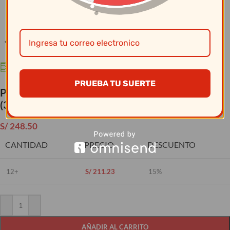
Clic para ampliar
PRUEBA TU SUERTE
Papelera (312278B) 15Lt Selecto C/Pedal
(35.5X21.6X47Cm)
S/
248.50
CANTIDAD
PRECIO
DESCUENTO
12+
S/
211.23
15%
AÑADIR AL CARRITO