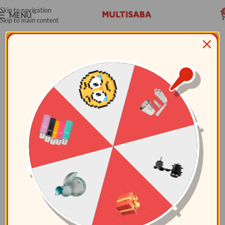
Skip to navigation
MENÚ
Skip to main content