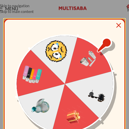
Skip to navigation
MENÚ
Skip to main content