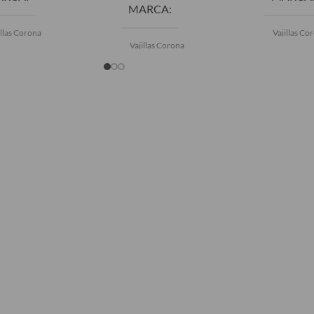
MARCA
illas Corona
Vajillas Co
Vajillas Corona
COLOR