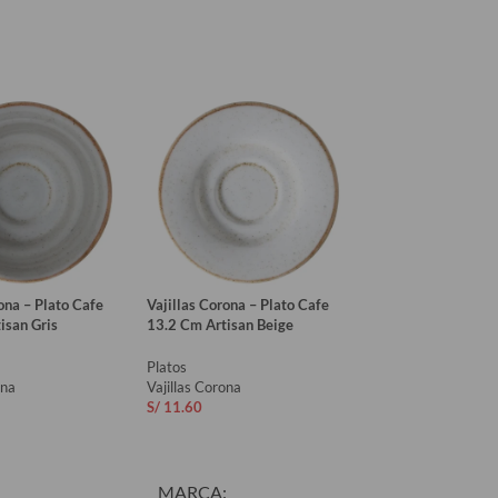
ona – Plato Cafe
Vajillas Corona – Plato Cafe
Vajillas Corona – 
isan Gris
13.2 Cm Artisan Beige
Plato 13 Cm Ameri
Platos
Platos
ona
Vajillas Corona
Vajillas Corona
S/
11.60
S/
5.70
AL CARRITO
AÑADIR AL CARRITO
AÑADIR AL CAR
MARCA
MARCA