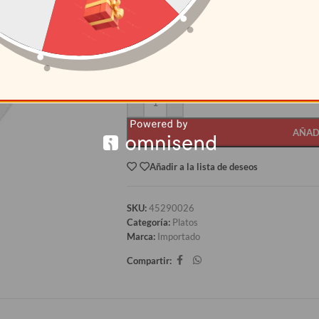
CANTIDAD
PRECI
12+
S/
2.98
AÑAD
Añadir a la lista de deseos
SKU:
45290026
Categoría:
Platos
Marca:
Importado
Compartir: