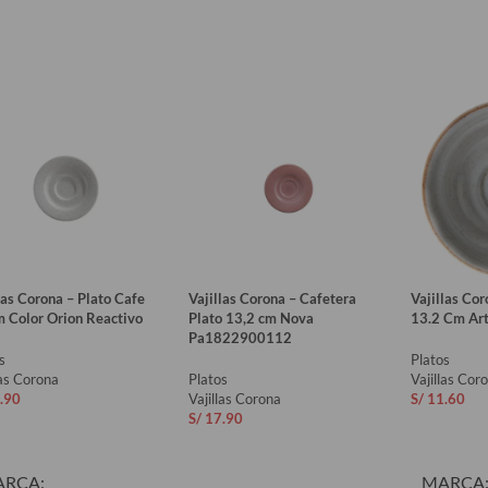
las Corona – Plato Cafe
Vajillas Corona – Cafetera
Vajillas Cor
 Color Orion Reactivo
Plato 13,2 cm Nova
13.2 Cm Art
Pa1822900112
s
Platos
las Corona
Platos
Vajillas Cor
.90
Vajillas Corona
S/
11.60
S/
17.90
ADIR AL CARRITO
AÑADIR 
AÑADIR AL CARRITO
ARCA
MARCA