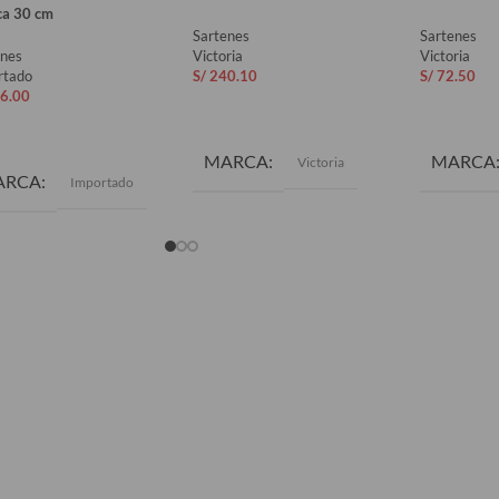
ca 30 cm
Sartenes
Sartenes
enes
Victoria
Victoria
rtado
S/
240.10
S/
72.50
6.00
AÑADIR AL CARRITO
AÑADIR 
ADIR AL CARRITO
MARCA
MARCA
Victoria
ARCA
Importado