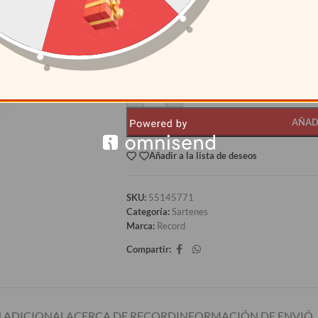
CANTIDAD
PRECI
12+
S/
59.08
AÑAD
Añadir a la lista de deseos
SKU:
55145771
Categoría:
Sartenes
Marca:
Record
Compartir:
 ADICIONAL
ACERCA DE RECORD
INFORMACIÓN DE ENVIÓ