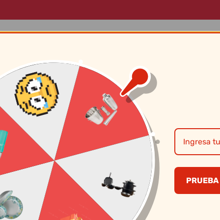
LOG
MARCAS
SOBRE NOSOTROS
CONTÁCTANOS
Record – Sarten 
1226200000
PRUEBA 
S/
69.50