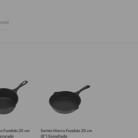
ecord
ro Fundido 20 cm
Sartén Hierro Fundido 20 cm
Sarten H.Fundido 
ecurado
(8″) Esmaltado
Esmaltado – Victor