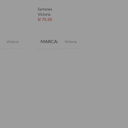
Sartenes
Sartenes
Victoria
Victoria
S/
75.50
S/
131.50
AL CARRITO
AÑADIR AL CARRITO
AÑADIR AL CAR
MARCA
MARCA
Victoria
Victoria
Vic