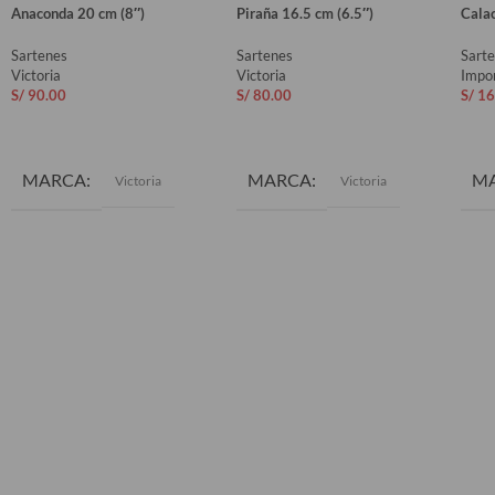
Anaconda 20 cm (8″)
Piraña 16.5 cm (6.5″)
Cala
Sartenes
Sartenes
Sart
Victoria
Victoria
Impo
S/
90.00
S/
80.00
S/
16
AÑADIR AL CARRITO
AÑADIR AL CARRITO
AÑ
MARCA
MARCA
M
Victoria
Victoria