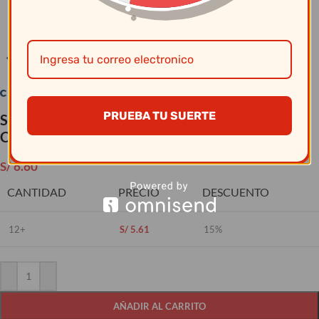
Clic para ampliar
PRUEBA TU SUERTE
Salsera 100Cc Lisa Actualite Blanco – Vajillas
Corona
S/
6.60
CANTIDAD
PRECIO
DESCUENTO
12+
S/
5.61
15%
AÑADIR AL CARRITO