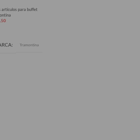
 artículos para buffet
ontina
.50
ADIR AL CARRITO
ARCA
Tramontina