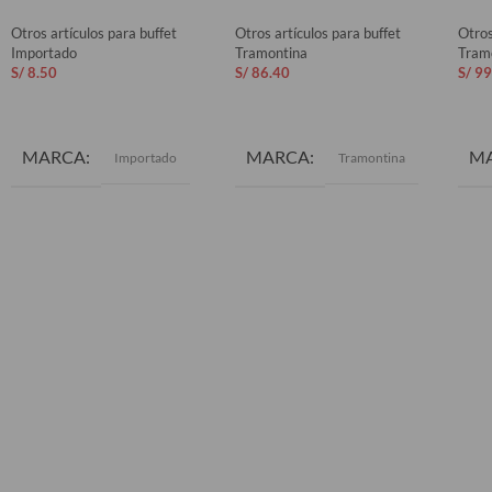
Otros artículos para buffet
Otros artículos para buffet
Otros
Importado
Tramontina
Tram
S/
8.50
S/
86.40
S/
99
AÑADIR AL CARRITO
AÑADIR AL CARRITO
AÑ
MARCA
MARCA
M
Importado
Tramontina