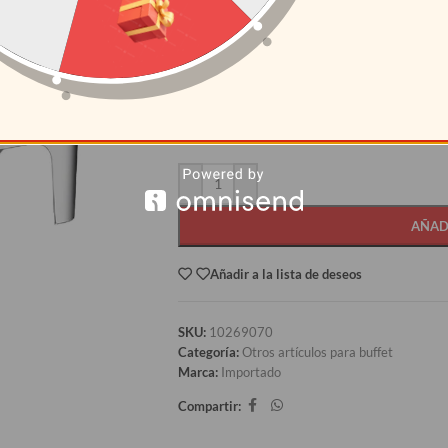
S/
711.50
CANTIDAD
PRECI
12+
S/
604.7
AÑAD
Añadir a la lista de deseos
SKU:
10269070
Categoría:
Otros artículos para buffet
Marca:
Importado
Compartir: