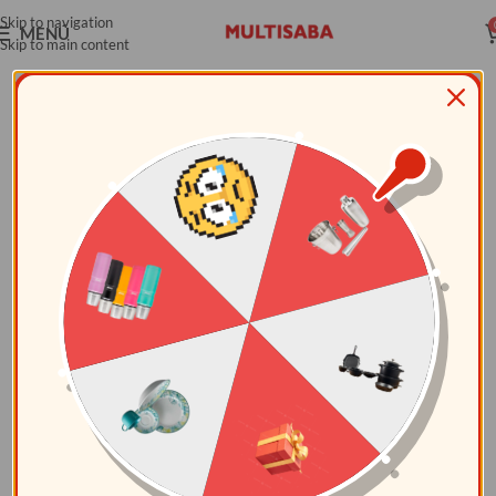
Skip to navigation
MENÚ
Skip to main content