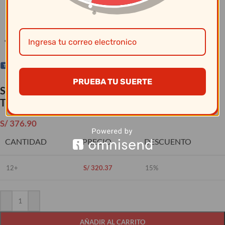
Clic para ampliar
PRUEBA TU SUERTE
Set de Cuchillo Century Profesional x6 piezas –
Tramontina
S/
376.90
CANTIDAD
PRECIO
DESCUENTO
12+
S/
320.37
15%
AÑADIR AL CARRITO