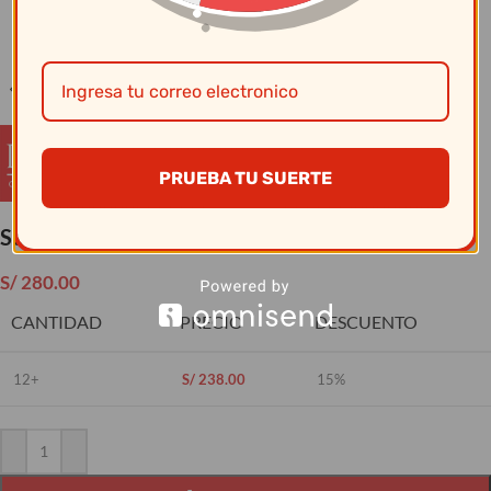
Clic para ampliar
PRUEBA TU SUERTE
Set de Whisky X03 Combo (Licorera C/2 V)
S/
280.00
CANTIDAD
PRECIO
DESCUENTO
12+
S/
238.00
15%