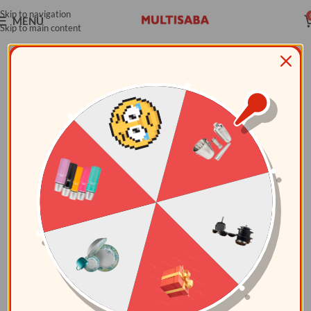
Skip to navigation
MENÚ
Skip to main content