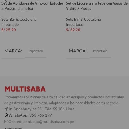
Set de Abridores de Vino con Estuche
Set de Licorera sin Jebe con Vasos de
3 Piezas Ichimatsu
Vidrio 7 Piezas
Sets Bar & Coctelería
Sets Bar & Coctelería
Importado
Importado
S/
25.90
S/
32.20
AÑADIR AL CARRITO
AÑADIR AL CARRITO
MARCA
MARCA
Importado
Importado
Proveemos soluciones de alta calidad en equipos y productos industriales,
de gastronomía y limpieza, adaptados a las necesidades de tu negocio.
Jr. Andahuaylas 251 Tda. SS 104 Lima
WhatsApp: 953 766 197
Correo: contacto@multisaba.com.pe