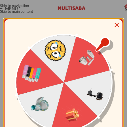
Skip to navigation
MENÚ
Skip to main content