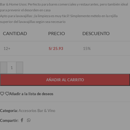
Bar & Home Usos: Perfecto para bares comerciales y restaurantes, pero también ideal
para prevenir el desorden en casa
Apto para lavavajillas: ¡la limpieza es muy fácil! Simplemente mételo en la rejilla
superior del lavavajillas según sea necesario
CANTIDAD
PRECIO
DESCUENTO
12+
S/
25.93
15%
AÑADIR AL CARRITO
Añadir a la lista de deseos
Categoría:
Accesorios Bar & Vino
Compartir: