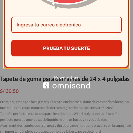
Clic para ampliar
PRUEBA TU SUERTE
Tapete de goma para derrames de 24 x 4 pulgadas
S/
30.50
Proteja sus tapas de bar: ¡Evite su barra o encimeras el daño de esas noches locas; no
más anillos de copa, manchas de derrames grandes o pequeños arañazos!
Tamaño perfecto: este tapete para bebidas mide 24 x 4 pulgadas y es el tamaño
perfecto para atrapar gotas de líquido mientras haces y sirves bebidas
Agarre antideslizante: goma gruesa y duradera que mantiene el agarre en la superficie
sin importar dónde lo coloques, por lo que la fiesta no se detendrá