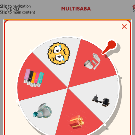
Skip to navigation
MENÚ
Skip to main content