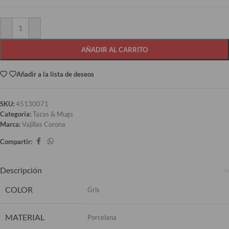
AÑADIR AL CARRITO
Añadir a la lista de deseos
SKU:
45130071
Categoría:
Tazas & Mugs
Marca:
Vajillas Corona
Compartir:
Descripción
COLOR
Gris
MATERIAL
Porcelana