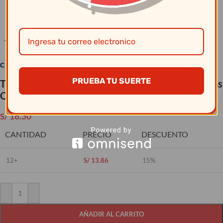
Clic para ampliar
PRUEBA TU SUERTE
Taza Consome S-Asa 325Cc Artisan Beige – Vajillas
Corona
S/
16.30
CANTIDAD
PRECIO
DESCUENTO
12+
S/
13.86
15%
AÑADIR AL CARRITO