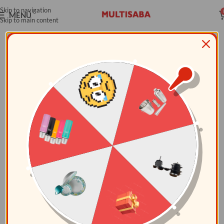
Skip to navigation
MENÚ
Skip to main content