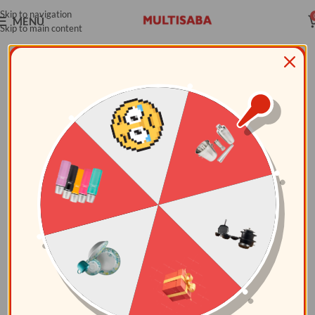
Skip to navigation
MENÚ
Skip to main content