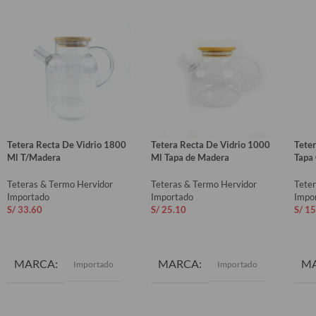
Tetera Recta De Vidrio 1800
Tetera Recta De Vidrio 1000
Teter
Ml T/Madera
Ml Tapa de Madera
Tapa
Teteras & Termo Hervidor
Teteras & Termo Hervidor
Tete
Importado
Importado
Impo
S/
33.60
S/
25.10
S/
15
AÑADIR AL CARRITO
AÑADIR AL CARRITO
AÑ
MARCA
MARCA
M
Importado
Importado