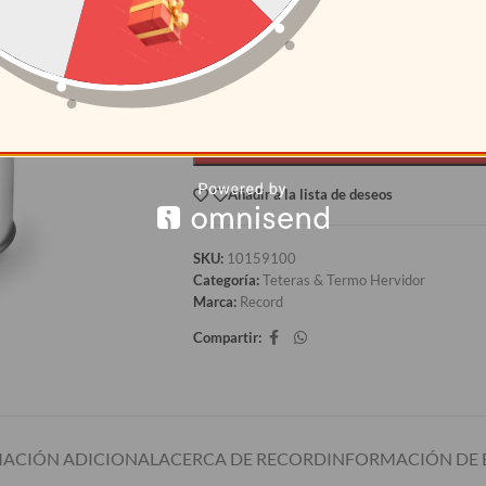
12+
S/
176.2
AÑAD
Añadir a la lista de deseos
SKU:
10159100
Categoría:
Teteras & Termo Hervidor
Marca:
Record
Compartir:
ACIÓN ADICIONAL
ACERCA DE RECORD
INFORMACIÓN DE 