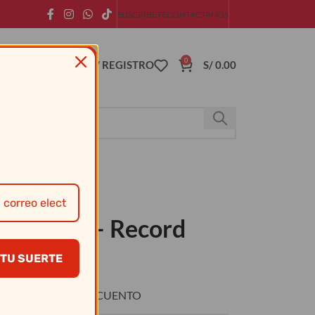
SUSCRÍBETE
CONTÁCTANOS
0
ACCESO / REGISTRO
S/
0.00
er 2.5 Lt – Record
TU SUERTE
O
DESCUENTO