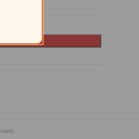
9
15%
IR AL CARRITO
ENVIÓ