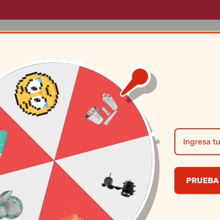
LOG
MARCAS
SOBRE NOSOTROS
CONTÁCTANOS
Tetera A/Inox Silv
PRUEBA 
S/
207.40
CANTIDAD
PRECI