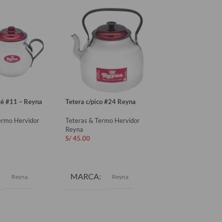
 té #11 – Reyna
Tetera c/pico #24 Reyna
Tetera Reyna c/pito
– Reyna
ermo Hervidor
Teteras & Termo Hervidor
Reyna
Teteras & Termo H
S/
45.00
Reyna
S/
36.90
AL CARRITO
AÑADIR AL CARRITO
AÑADIR AL CAR
MARCA
Reyna
Reyna
MARCA
Re