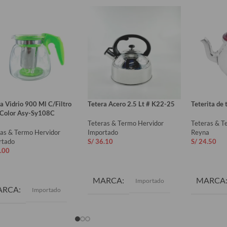
a Vidrio 900 Ml C/Filtro
Tetera Acero 2.5 Lt # K22-25
Teterita de
 Color Asy-Sy108C
Teteras & Termo Hervidor
Teteras & T
ras & Termo Hervidor
Importado
Reyna
rtado
S/
36.10
S/
24.50
.00
AÑADIR AL CARRITO
AÑADIR 
ADIR AL CARRITO
MARCA
MARCA
Importado
ARCA
Importado