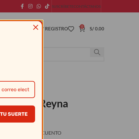
SUSCRÍBETE
CONTÁCTANOS
0
ACCESO / REGISTRO
S/
0.00
 Reyna – Reyna
TU SUERTE
O
DESCUENTO