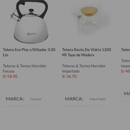
Tetera Eco Plus c/Silbador 3.00
Tetera Recta De Vidrio 1200
Teter
Lts.
Ml Tapa de Madera
Tete
Teteras & Termo Hervidor
Teteras & Termo Hervidor
Impo
Facusa
Importado
S/
40
S/
58.90
S/
26.70
AÑ
AÑADIR AL CARRITO
AÑADIR AL CARRITO
M
MARCA
MARCA
Facusa
Importado