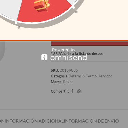
12+
S/
29.67
AÑAD
Añadir a la lista de deseos
SKU:
20159085
Categoría:
Teteras & Termo Hervidor
Marca:
Reyna
Compartir:
ÓN
INFORMACIÓN ADICIONAL
INFORMACIÓN DE ENVIÓ