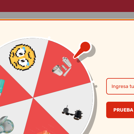
LOG
MARCAS
SOBRE NOSOTROS
CONTÁCTANOS
Tetera c/pico #20
PRUEBA 
S/
34.90
CANTIDAD
PRECI