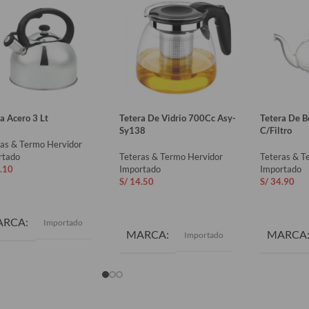
a Acero 3 Lt
Tetera De Vidrio 700Cc Asy-
Tetera De Bo
Sy138
C/Filtro
ras & Termo Hervidor
rtado
Teteras & Termo Hervidor
Teteras & T
.10
Importado
Importado
S/
14.50
S/
34.90
ADIR AL CARRITO
AÑADIR AL CARRITO
AÑADIR 
ARCA
Importado
MARCA
MARCA
Importado