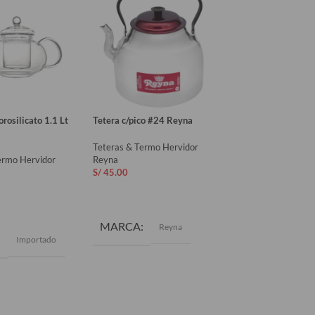
rosilicato 1.1 Lt
Tetera c/pico #24 Reyna
Tetera c/pico #22 
Reyna
Teteras & Termo Hervidor
ermo Hervidor
Reyna
Teteras & Termo H
S/
45.00
Reyna
S/
38.90
AÑADIR AL CARRITO
AL CARRITO
AÑADIR AL CAR
MARCA
Reyna
MARCA
Importado
Re